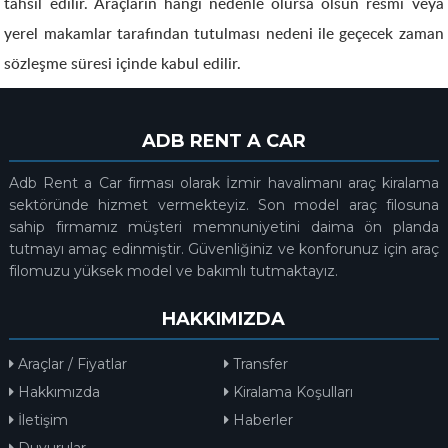
tahsil edilir. Araçların hangi nedenle olursa olsun resmi veya
yerel makamlar tarafından tutulması nedeni ile geçecek zaman
sözleşme süresi içinde kabul edilir.
ADB RENT A CAR
Adb Rent a Car firması olarak İzmir havalimanı araç kiralama
sektöründe hizmet vermekteyiz. Son model araç filosuna
sahip firmamız müşteri memnuniyetini daima ön planda
tutmayı amaç edinmiştir. Güvenliğiniz ve konforunuz için araç
filomuzu yüksek model ve bakımlı tutmaktayız.
HAKKIMIZDA
Araçlar / Fiyatlar
Transfer
Hakkımızda
Kiralama Koşulları
İletişim
Haberler
Duyurular