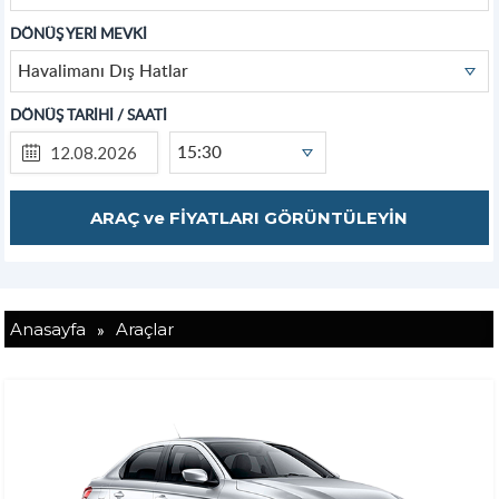
DÖNÜŞ YERİ MEVKİ
Havalimanı Dış Hatlar
DÖNÜŞ TARİHİ / SAATİ
15:30
»
Anasayfa
Araçlar