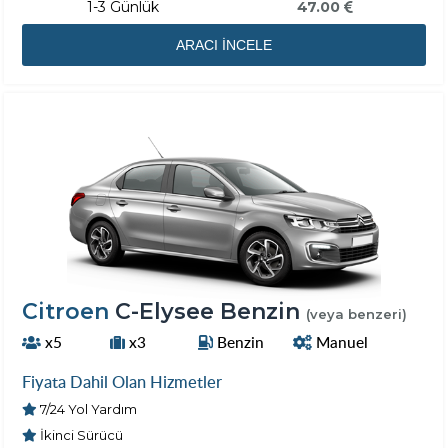
1-3 Günlük
47.00
ARACI İNCELE
Citroen
C-Elysee Benzin
(veya benzeri)
x5
x3
Benzin
Manuel
Fiyata Dahil Olan Hizmetler
7/24 Yol Yardım
İkinci Sürücü