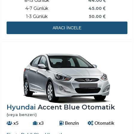
8-13 Günlük
44.00
4-7 Günlük
45.00
1-3 Günlük
50.00
ARACI İNCELE
Hyundai
Accent Blue Otomatik
(veya benzeri)
x5
x3
Benzin
Otomatik