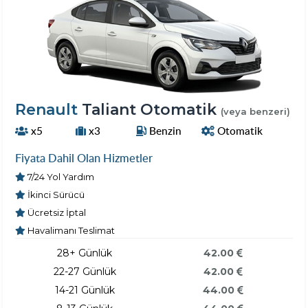
Renault
Taliant Otomatik
(veya benzeri)
x5
x3
Benzin
Otomatik
Fiyata Dahil Olan Hizmetler
7/24 Yol Yardım
İkinci Sürücü
Ücretsiz İptal
Havalimanı Teslimat
28+ Günlük
42.00
22-27 Günlük
42.00
14-21 Günlük
44.00