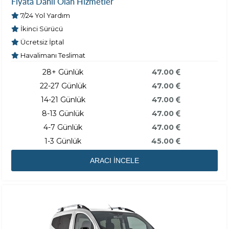
Fiyata Dahil Olan Hizmetler
7/24 Yol Yardım
İkinci Sürücü
Ücretsiz İptal
Havalimanı Teslimat
28+ Günlük
47.00
22-27 Günlük
47.00
14-21 Günlük
47.00
8-13 Günlük
47.00
4-7 Günlük
47.00
1-3 Günlük
45.00
ARACI İNCELE