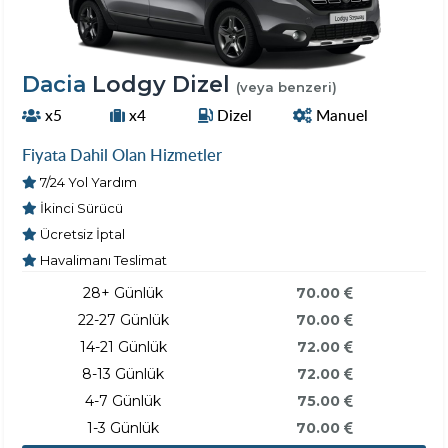
Dacia
Lodgy Dizel
(veya benzeri)
x5
x4
Dizel
Manuel
Fiyata Dahil Olan Hizmetler
7/24 Yol Yardım
İkinci Sürücü
Ücretsiz İptal
Havalimanı Teslimat
28+ Günlük
70.00
22-27 Günlük
70.00
14-21 Günlük
72.00
8-13 Günlük
72.00
4-7 Günlük
75.00
1-3 Günlük
70.00