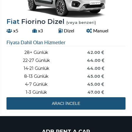
Fiat
Fiorino Dizel
(veya benzeri)
x5
x3
Dizel
Manuel
Fiyata Dahil Olan Hizmetler
28+ Günlük
42.00
22-27 Günlük
44.00
14-21 Günlük
44.00
8-13 Günlük
45.00
4-7 Günlük
45.00
1-3 Günlük
47.00
ARACI İNCELE
ADB RENT A CAR