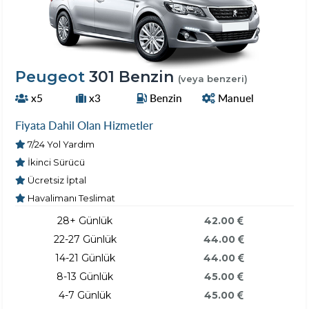
Peugeot
301 Benzin
(veya benzeri)
x5
x3
Benzin
Manuel
Fiyata Dahil Olan Hizmetler
7/24 Yol Yardım
İkinci Sürücü
Ücretsiz İptal
Havalimanı Teslimat
28+ Günlük
42.00
22-27 Günlük
44.00
14-21 Günlük
44.00
8-13 Günlük
45.00
4-7 Günlük
45.00