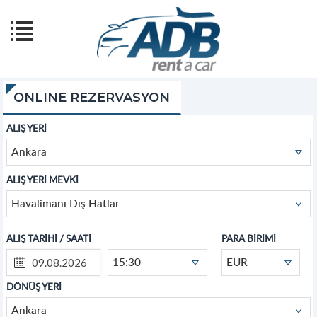
ONLINE REZERVASYON
ALIŞ YERİ
Ankara
ALIŞ YERİ MEVKİ
Havalimanı Dış Hatlar
ALIŞ TARİHİ / SAATİ
PARA BİRİMİ
15:30
EUR
DÖNÜŞ YERİ
Ankara