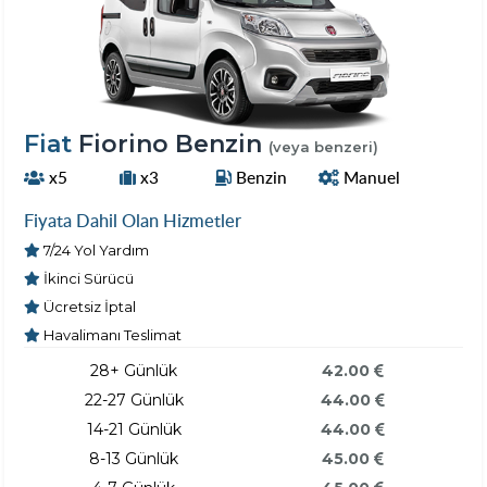
Fiat
Fiorino Benzin
(veya benzeri)
x5
x3
Benzin
Manuel
Fiyata Dahil Olan Hizmetler
7/24 Yol Yardım
İkinci Sürücü
Ücretsiz İptal
Havalimanı Teslimat
28+ Günlük
42.00
22-27 Günlük
44.00
14-21 Günlük
44.00
8-13 Günlük
45.00