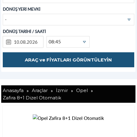
DÖNÜŞ YERİ MEVKİ
-
DÖNÜŞ TARİHİ / SAATİ
08:45
»
»
»
»
Anasayfa
Araçlar
İzmir
Opel
Zafira 8+1 Dizel Otomatik