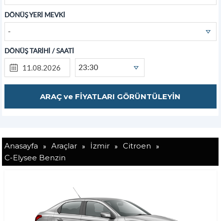
DÖNÜŞ YERİ MEVKİ
-
DÖNÜŞ TARİHİ / SAATİ
23:30
»
»
»
»
Anasayfa
Araçlar
İzmir
Citroen
C-Elysee Benzin