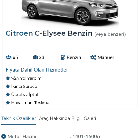
Citroen
C-Elysee Benzin
(veya benzeri)
x5
x3
Benzin
Manuel
Fiyata Dahil Olan Hizmetler
7/24 Yol Yardım
İkinci Sürücü
Ücretsiz İptal
Havalimanı Teslimat
Teknik Özellikler
Araç Hakkında Bilgi
Galeri
Motor Hacmi
: 1401-1600cc