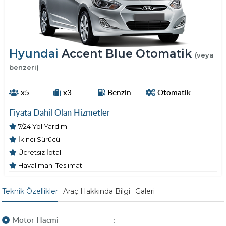
Hyundai
Accent Blue Otomatik
(veya
benzeri)
x5
x3
Benzin
Otomatik
Fiyata Dahil Olan Hizmetler
7/24 Yol Yardım
İkinci Sürücü
Ücretsiz İptal
Havalimanı Teslimat
Teknik Özellikler
Araç Hakkında Bilgi
Galeri
Motor Hacmi
: