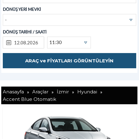
DÖNÜŞ YERİ MEVKİ
-
DÖNÜŞ TARİHİ / SAATİ
11:30
»
»
»
»
Anasayfa
Araçlar
İzmir
Hyundai
Accent Blue Otomatik