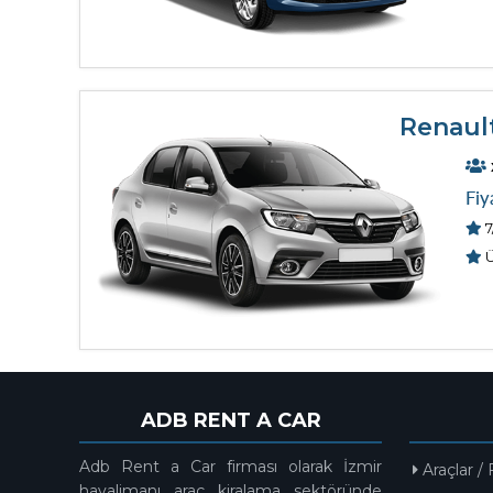
Renaul
Fiy
7
Ü
ADB RENT A CAR
Adb Rent a Car firması olarak İzmir
Araçlar / 
havalimanı araç kiralama sektöründe