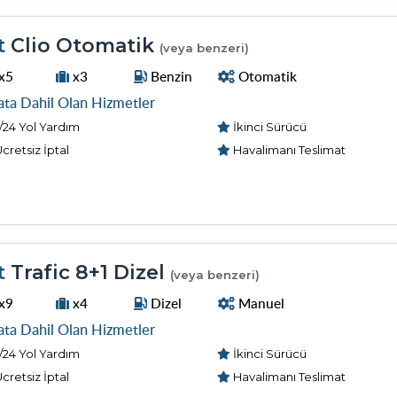
t
Clio Otomatik
(veya benzeri)
x5
x3
Benzin
Otomatik
ata Dahil Olan Hizmetler
/24 Yol Yardım
İkinci Sürücü
cretsiz İptal
Havalimanı Teslimat
t
Trafic 8+1 Dizel
(veya benzeri)
x9
x4
Dizel
Manuel
ata Dahil Olan Hizmetler
/24 Yol Yardım
İkinci Sürücü
cretsiz İptal
Havalimanı Teslimat