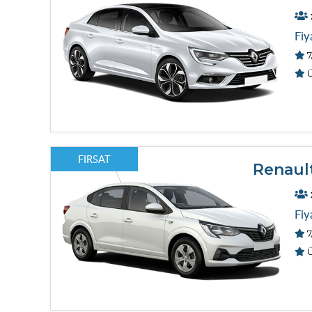
Fiy
7
Ü
FIRSAT
Renaul
Fiy
7
Ü