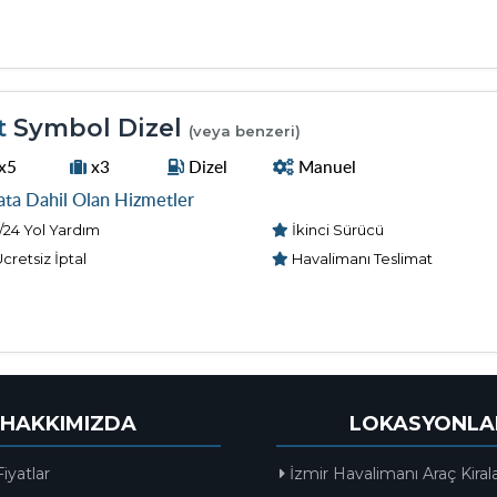
t
Symbol Dizel
(veya benzeri)
x5
x3
Dizel
Manuel
ata Dahil Olan Hizmetler
/24 Yol Yardım
İkinci Sürücü
cretsiz İptal
Havalimanı Teslimat
HAKKIMIZDA
LOKASYONLA
Fiyatlar
İzmir Havalimanı Araç Kira