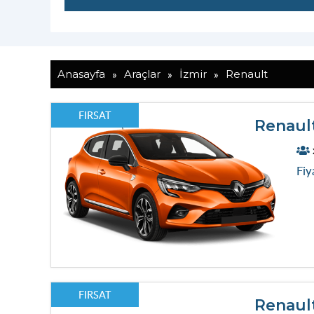
»
»
»
Anasayfa
Araçlar
İzmir
Renault
FIRSAT
Renaul
Fiy
FIRSAT
Renaul