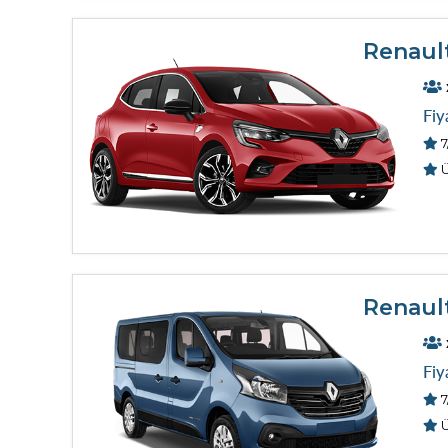
Renaul
Fiy
7
Ü
Renaul
Fiy
7
Ü