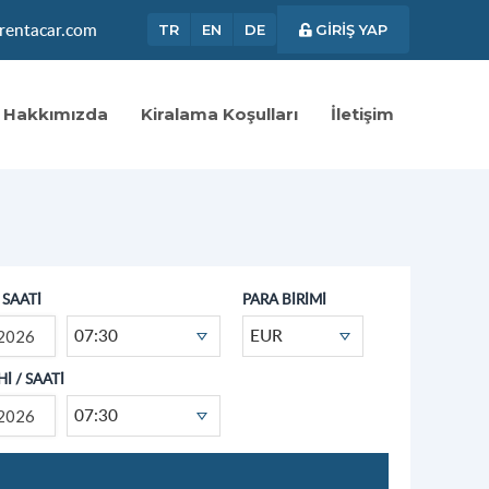
rentacar.com
TR
EN
DE
GİRİŞ YAP
Hakkımızda
Kiralama Koşulları
İletişim
/ SAATİ
PARA BİRİMİ
07:30
EUR
İ / SAATİ
07:30