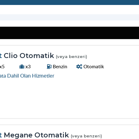
t
Clio Otomatik
(veya benzeri)
x5
x3
Benzin
Otomatik
ata Dahil Olan Hizmetler
t
Megane Otomatik
(veya benzeri)