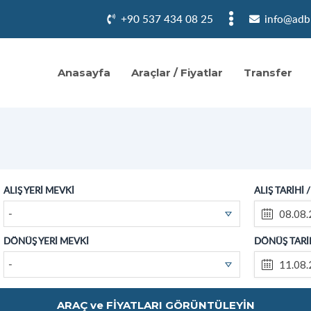
+90 537 434 08 25
info@adb
Anasayfa
Araçlar / Fiyatlar
Transfer
ALIŞ YERİ MEVKİ
ALIŞ TARİHİ 
-
DÖNÜŞ YERİ MEVKİ
DÖNÜŞ TARİH
-